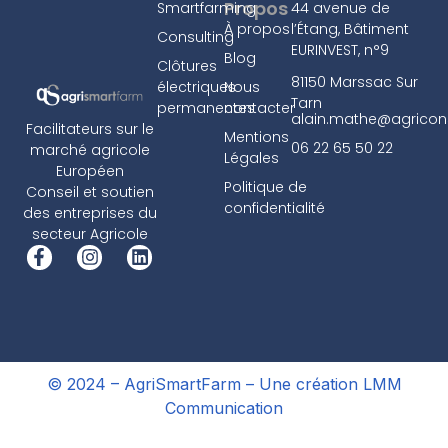
Propos
Smartfarming
44 avenue de
À propos
l’Étang, Bâtiment
Consulting
EURINVEST, n°9
Blog
Clôtures
81150 Marssac Sur
électriques
Nous
Tarn
permanentes
contacter
alain.mathe@agricons
Facilitateurs sur le
Mentions
06 22 65 50 22
marché agricole
Légales
Européen
Politique de
Conseil et soutien
confidentialité
des entreprises du
secteur Agricole
© 2024 – AgriSmartFarm –
Une création LMM
Communication