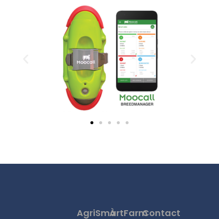
AgriSmartFarm
À
Contact