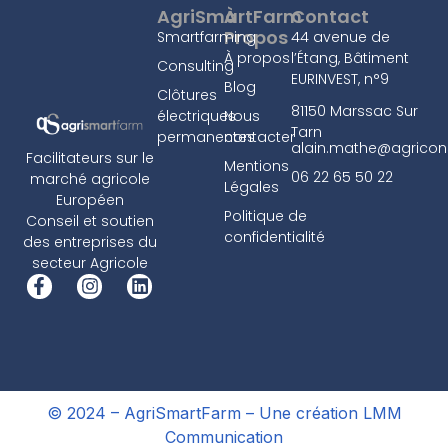
AgriSmartFarm
À
Contact
Propos
Smartfarming
44 avenue de
À propos
l’Étang, Bâtiment
Consulting
EURINVEST, n°9
Blog
Clôtures
81150 Marssac Sur
électriques
Nous
Tarn
permanentes
contacter
alain.mathe@agricons
Facilitateurs sur le
Mentions
06 22 65 50 22
marché agricole
Légales
Européen
Politique de
Conseil et soutien
confidentialité
des entreprises du
secteur Agricole
© 2024 – AgriSmartFarm –
Une création LMM
Communication